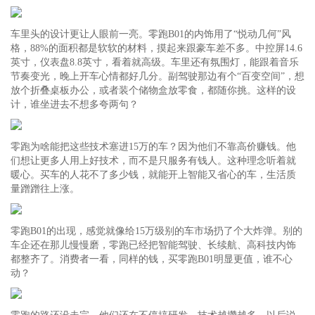
车里头的设计更让人眼前一亮。零跑B01的内饰用了“悦动几何”风
格，88%的面积都是软软的材料，摸起来跟豪车差不多。中控屏14.6
英寸，仪表盘8.8英寸，看着就高级。车里还有氛围灯，能跟着音乐
节奏变光，晚上开车心情都好几分。副驾驶那边有个“百变空间”，想
放个折叠桌板办公，或者装个储物盒放零食，都随你挑。这样的设
计，谁坐进去不想多夸两句？
零跑为啥能把这些技术塞进15万的车？因为他们不靠高价赚钱。他
们想让更多人用上好技术，而不是只服务有钱人。这种理念听着就
暖心。买车的人花不了多少钱，就能开上智能又省心的车，生活质
量蹭蹭往上涨。
零跑B01的出现，感觉就像给15万级别的车市场扔了个大炸弹。别的
车企还在那儿慢慢磨，零跑已经把智能驾驶、长续航、高科技内饰
都整齐了。消费者一看，同样的钱，买零跑B01明显更值，谁不心
动？