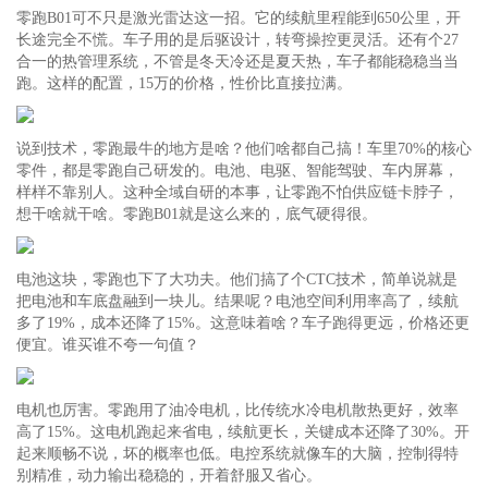
零跑B01可不只是激光雷达这一招。它的续航里程能到650公里，开
长途完全不慌。车子用的是后驱设计，转弯操控更灵活。还有个27
合一的热管理系统，不管是冬天冷还是夏天热，车子都能稳稳当当
跑。这样的配置，15万的价格，性价比直接拉满。
说到技术，零跑最牛的地方是啥？他们啥都自己搞！车里70%的核心
零件，都是零跑自己研发的。电池、电驱、智能驾驶、车内屏幕，
样样不靠别人。这种全域自研的本事，让零跑不怕供应链卡脖子，
想干啥就干啥。零跑B01就是这么来的，底气硬得很。
电池这块，零跑也下了大功夫。他们搞了个CTC技术，简单说就是
把电池和车底盘融到一块儿。结果呢？电池空间利用率高了，续航
多了19%，成本还降了15%。这意味着啥？车子跑得更远，价格还更
便宜。谁买谁不夸一句值？
电机也厉害。零跑用了油冷电机，比传统水冷电机散热更好，效率
高了15%。这电机跑起来省电，续航更长，关键成本还降了30%。开
起来顺畅不说，坏的概率也低。电控系统就像车的大脑，控制得特
别精准，动力输出稳稳的，开着舒服又省心。