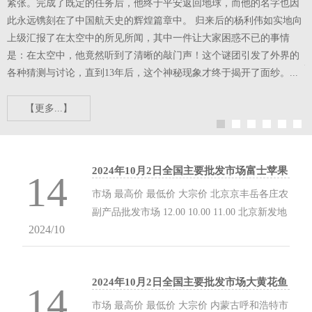
紧张。完成了既定的任务后，他终于平安返回地球，而他的名字也因
显
此永远镌刻在了中国航天史的辉煌篇章中。 归来后的杨利伟如实地向
样
上级汇报了在太空中的所见所闻，其中一件让大家困惑不已的事情
空
是：在太空中，他竟然听到了清晰的敲门声！这个谜团引发了外界的
各种猜测与讨论，直到13年后，这个神秘现象才终于揭开了面纱。...
【更多...】
2024年10月2日全国主要批发市场富士苹果
14
价格行情
市场 最高价 最低价 大宗价 北京京丰岳各庄农
副产品批发市场 12.00 10.00 11.00 北京新发地
2024/10
农副产品批发市场信息中心 8.60 4.00 6.30 北
京顺鑫石门国际农产品批发市场集团有限公司
北京分公司 7.00 5.00 6.00 北京朝阳区大洋路
2024年10月2日全国主要批发市场大黄花鱼
综合市场 12.00 10.60 10.60 天津市红旗农贸综
14
价格行情
合批发市场有限公司 8.00 6.00 7.00 天津韩家
市场 最高价 最低价 大宗价 内蒙古呼和浩特市