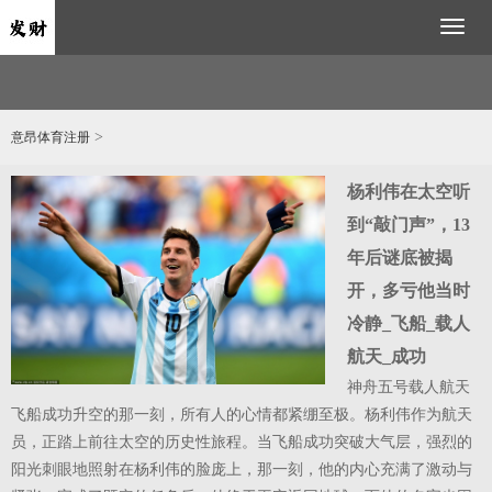
Toggl
naviga
>
意昂体育注册
个
杨利伟在太空听
长
到“敲门声”，13
,
年后谜底被揭
开，多亏他当时
冷静_飞船_载人
爱
航天_成功
神舟五号载人航天
婚
飞船成功升空的那一刻，所有人的心情都紧绷至极。杨利伟作为航天
意
员，正踏上前往太空的历史性旅程。当飞船成功突破大气层，强烈的
小
阳光刺眼地照射在杨利伟的脸庞上，那一刻，他的内心充满了激动与
最