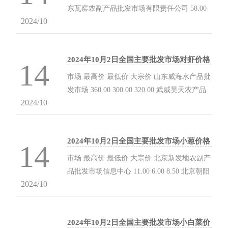
墅海吉星农产品物流有限公司 8.00 4.00 6.00
东瓦窑农副产品批发市场有限责任公司 58.00
石家庄国际农产品批发交易中心 10.00 7.00
2024/10
54.00 56.00 内蒙包头市友谊蔬菜批发市场
8....
38.00 38.00 38.00 内蒙赤峰西城市场 42.00
40.00 42.00 安徽合肥周谷堆农产品批发市场
2024年10月2日全国主要批发市场对虾价格
48.00 46.00 47.00 安徽省淮北市中瑞农产品批
14
行情
发市场 -- -- 30.00 青岛抚顺路蔬菜副食品批发
市场 最高价 最低价 大宗价 山东威海水产品批
市场股份有限公司 60.00 40.00 50.00 青岛市城
发市场 360.00 300.00 320.00 武威昊天农产品
阳蔬菜水产品批发市场有限公司 46.00 30.00...
2024/10
交易市场暨仓储物流中心 52.00 51.00 51.50 全
国对虾批发价格行情走势分析 从今日全国对虾
批发市场价格上来看，当日最高报价360.00元/
2024年10月2日全国主要批发市场小葱价格
公斤，最低报价51.00元/公斤，相差309.00元/
14
行情
公斤。 数据来源：农业农村部信息中心...
市场 最高价 最低价 大宗价 北京新发地农副产
品批发市场信息中心 11.00 6.00 8.50 北京朝阳
2024/10
区大洋路综合市场 12.00 11.00 11.00 天津武清
大沙河批发市场 5.00 4.00 4.50 邯郸市(馆陶)金
凤禽蛋农贸批发市场 3.00 3.00 3.00 邯郸开发
2024年10月2日全国主要批发市场小白菜价
区滏东现代农业管理有限公司 12.00 7.00 10.00