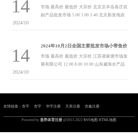
14
格行情
河北省怀来县京西果菜批发市场有限责任公司
市场 最高价 最低价 大宗价 北京京丰岳各庄农
-- 4.00 4.00 山西省晋城市绿欣农产品贸易有限
副产品批发市场 5.00 3.00 3.40 北京新发地农
公司 10.00 9.80 9.90 晋城市绿盛农...
2024/10
副产品批发市场信息中心 3.00 2.40 2.70 北京
顺鑫石门国际农产品批发市场集团有限公司北
京分公司 3.40 2.60 3.00 天津何庄子农产品批
2024年10月2日全国主要批发市场小带鱼价
发市场 3.00 2.00 2.00 天津武清大沙河批发市
14
格行情
场 2.00 1.60 1.90 天津碧城农产品批发市场
市场 最高价 最低价 大宗价 江苏凌家塘市场发
1.80 1.40 1.60 乐亭县冀东果菜批发市场 6.00
展有限公司 12.00 8.00 10.00 山东威海水产品
6.00 6.00 邯郸市(馆陶)金凤禽蛋农贸批发市场
2024/10
批发市场 30.00 26.00 30.00 全国小带鱼批发价
3...
格行情走势分析 从今日全国小带鱼批发市场价
格上来看，当日最高报价30.00元/公斤，最低
报价8.00元/公斤，相差22.00元/公斤。 数据来
源：农业农村部信息中心...
友情链接：
杏宇
杏宇
华宇注册
天美注册
杏鑫注册
Powered by
意昂体育注册
@2013-2022
RSS地图
HTML地图