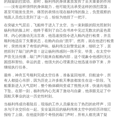
的颠簸剧烈震动。那时，杨利伟的身体素质发挥了至关重要的作用
——没有这样强悍的身体能力，他可能无法承受这样的强烈震荡，
甚至可能发生意外。痛苦的表情出现在杨利伟的脸上，负责观察的
地面人员也注意到了这一点，纷纷为他捏了一把汗。
在突破大气层后，飞船终于进入了太空。当一束刺眼的阳光照射到
杨利伟的脸上时，他终于看到了自己在书本中见过无数次的蓝色星
球。内心的激动无法言表，他迅速按指令进入舱内进行检查，并且
顺利地适应了失重状态，在舱内自由“漂浮”。然而，就在他进行检查
时，突然传来了奇怪的声响。杨利伟立刻警觉起来，细听之下，居
然听到了敲门的声音！这让杨利伟感到一阵不安。毕竟，在太空中
声音无法传播，敲门声只能来自船舱内部，这个现象令他感到无比
困惑和害怕。幸运的是，他强大的心理素质让他迅速冷静下来，并
继续执行任务。
最终，神舟五号顺利完成太空任务，准备返回地球。归航途中，所
有人都提心吊胆，因为历史上许多航天事故都发生在这一阶段。飞
船重新进入大气层时，整个舱体瞬间变成了熊熊火球，快速向地面
下坠。在那一刻，杨利伟内心充满了激动与自豪，他亲眼见证了中
国航天事业的这一历史性时刻。
当杨利伟成功着陆后，现场的工作人员爆发出了热烈的欢呼声，泪
水与汗水交织在一起。安全返回后的杨利伟将太空中的经历详细汇
报给了上级。在他提到那个奇怪的敲门声时，所有人都充满了疑