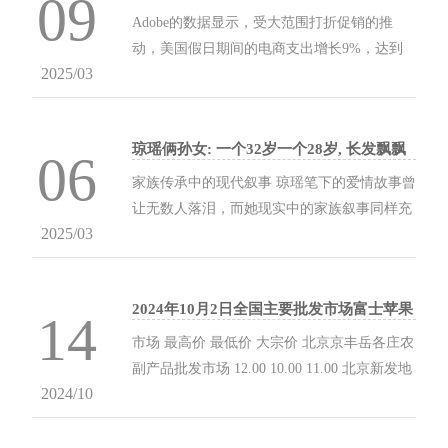
09
2410亿美元
38.5%三分 荣誉：4次得分王 / 2次总冠军 / 2次
Adobe的数据显示，受大范围打折促销的推
FMVP / 1次MVP 凯文·杜兰特以历史顶级效率
动，美国假日期间的电商支出增长9%，达到
登顶得分手金字塔。2014年赛季，他场均砍下
2025/03
创纪录的2410亿美元。 Adobe报告称，去年最
32.0分，真实命中率高达63.5%，创下得分王
后两个月的线上总支出中，超过一半用于购买
历史第一的纪录。对...
电子产品、服装和家居用品，而杂货和化妆品
琼瑶俩孙女: 一个32岁一个28岁, 长发飘飘
的同比增长率最高。 “本季的大幅折扣吸引了
06
气质温婉, 都是古典美人
对价格越来越敏感的消费者，”Adobe表示，并
家族传承中的现代叙事 琼瑶笔下的爱情故事曾
指出产品销售的增长与折扣力度成正比。 海量
让无数人落泪，而她现实中的家族叙事同样充
资讯、精准解读，尽在新浪财经APP 责任编
2025/03
满戏剧张力。 在长子陈中维的婚礼现场，当新
辑：刘明亮...
娘何琇琼穿着亲手缝制的旗袍款款走来时，琼
瑶忽然意识到：这个以写尽人间情爱著称的作
2024年10月2日全国主要批发市场富士苹果
家，竟在现实婚姻中经历了比小说更跌宕的剧
14
价格行情
情。 这种矛盾性在琼瑶家族中形成独特的文化
市场 最高价 最低价 大宗价 北京京丰岳各庄农
基因，最终在两位孙女身上绽放出新的生命
副产品批发市场 12.00 10.00 11.00 北京新发地
力。 2023年台湾文创产业白皮书显示，传统艺
2024/10
农副产品批发市场信息中心 8.60 4.00 6.30 北
术与现代商业的结合已成为文化传承新趋势。
京顺鑫石门国际农产品批发市场集团有限公司
正是在这样的时代背景下，陈可柔与陈可嘉姐
北京分公司 7.00 5.00 6.00 北京朝阳区大洋路