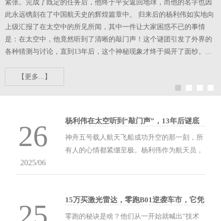
紧张。完成了既定的任务后，他终于平安返回地球，而他的名字也因
此永远镌刻在了中国航天史的辉煌篇章中。 归来后的杨利伟如实地向
纪
上级汇报了在太空中的所见所闻，其中一件让大家困惑不已的事情
是：在太空中，他竟然听到了清晰的敲门声！这个谜团引发了外界的
各种猜测与讨论，直到13年后，这个神秘现象才终于揭开了面纱。...
【更多...】
杨利伟在太空听到“敲门声”，13年后谜底
26
被揭开，多亏他当时冷静_飞船_载人航天_
神舟五号载人航天飞船成功升空的那一刻，所
成功
有人的心情都紧绷至极。杨利伟作为航天员，
2025/06
正踏上前往太空的历史性旅程。当飞船成功突
破大气层，强烈的阳光刺眼地照射在杨利伟的
脸庞上，那一刻，他的内心充满了激动与紧
15万买激光雷达，零跑B01逆袭车市，它凭
张。完成了既定的任务后，他终于平安返回地
25
啥这么牛？
球，而他的名字也因此永远镌刻在了中国航天
零跑的秘诀是啥？他们从一开始就喊出“技术