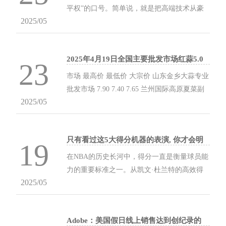
史的辉煌篇章中。 归来后的杨利伟如实地向上
平权”的口号。简单说，就是把高端技术从豪
级汇报了在太空中的所见所闻，其中一件让大
2025/05
车里“解放”出来，让普通人也能用上。过去，
家困惑不已的事情是：在太空中，他竟然听到
激光雷达这种高科技玩意儿，只有几十万的豪
了清晰的敲门声！这个谜团引发了外界的各种
车才有。零跑不服气，直接把激光雷达装进了
猜测与讨论，直到13年后，这个神秘现象才终
2025年4月19日全国主要批发市场红蒜5.0
15万的零跑B01车型。这下，普通人也能开上
23
公分价格行情
于揭开了面纱。...
带智能驾驶的车，安全又方便。 零跑B01可不
市场 最高价 最低价 大宗价 山东金乡大蒜专业
只是激光雷达这一招。它的续航里程能到650
批发市场 7.90 7.40 7.65 兰州国际高原夏菜副
公里，开长途完全不慌。车子用的是后驱设
2025/05
食品采购中心 7.60 6.84 7.04 全国红蒜5.0公分
计，转弯操控更灵活。还有个27合一的热管理
批发价格行情走势分析 从今日全国红蒜5.0公
系统，不管是冬天冷还是夏天热，车子都能稳
分批发市场价格上来看，当日最高报价7.90元/
稳当当跑。这样的配置，15万的价格，性价比
只有看过这5大得分机器的表演, 你才会明
公斤，最低报价6.84元/公斤，相差1.06元/公
19
白什么叫得分艺术
直接...
斤。 数据来源：农业农村部信息中心...
在NBA的历史长河中，得分一直是衡量球员能
力的重要标准之一。从凯文·杜兰特的高效得
2025/05
分到迈克尔·乔丹的攻防一体，这些传奇球员
用无与伦比的得分能力和技术重新定义了得分
的艺术。 第五名：凯文·杜兰特 生涯数据：场
Adobe：美国假日线上销售达到创纪录的
均27.3分 / 7.0篮板 / 4.4助攻 / 49.9%命中率 /