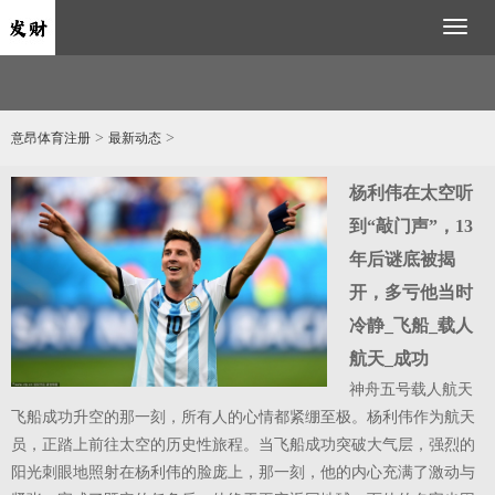
Toggl
naviga
>
>
意昂体育注册
最新动态
得
杨利伟在太空听
你
到“敲门声”，13
年后谜底被揭
开，多亏他当时
河
冷静_飞船_载人
航天_成功
神舟五号载人航天
飞船成功升空的那一刻，所有人的心情都紧绷至极。杨利伟作为航天
第
员，正踏上前往太空的历史性旅程。当飞船成功突破大气层，强烈的
%
阳光刺眼地照射在杨利伟的脸庞上，那一刻，他的内心充满了激动与